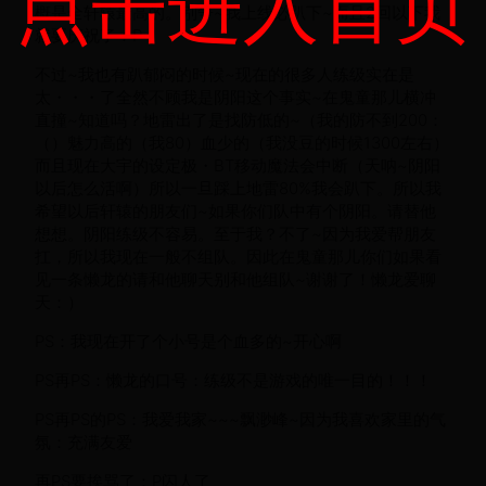
点击进入首页
概是全轩辕最高的。别争~我上线必趴下~而且2回以下我
就要庆祝了：P
不过~我也有趴郁闷的时候~现在的很多人练级实在是
太・・・了全然不顾我是阴阳这个事实~在鬼童那儿横冲
直撞~知道吗？地雷出了是找防低的~（我的防不到200：
（）魅力高的（我80）血少的（我没豆的时候1300左右）
而且现在大宇的设定极・BT移动魔法会中断（天呐~阴阳
以后怎么活啊）所以一旦踩上地雷80%我会趴下。所以我
希望以后轩辕的朋友们~如果你们队中有个阴阳。请替他
想想。阴阳练级不容易。至于我？不了~因为我爱帮朋友
扛，所以我现在一般不组队。因此在鬼童那儿你们如果看
见一条懒龙的请和他聊天别和他组队~谢谢了！懒龙爱聊
天：）
PS：我现在开了个小号是个血多的~开心啊
PS再PS：懒龙的口号：练级不是游戏的唯一目的！！！
PS再PS的PS：我爱我家~~~飘渺峰~因为我喜欢家里的气
氛：充满友爱
再PS要挨骂了：P闪人了