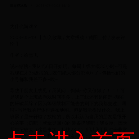
/
世界杯冰岛
2025-07-10 05:14:10
为什么游戏？
2003-05-19 【 加入收藏 / 文章投稿 / 截图上传 / 发表评
论 】
作者：徐雪飞
说来惭愧~我从1\\6日开始玩。每周上线大概30小时~可是
我现在才35级我的朋友们绝大部分都40+了~包括他们的
小号都和我差不多~唉~
导致于朋友上线见了我就问：偷懒~你又偷懒了！！！可
是我是个上班族游戏时间不多，上了线还老是闲逛~现在
的轩辕我除了因为等级限制不能去的剩下的我都去过。呵
呵~当然我的尸体也遍布地图。但是我觉得没什么。我上
班累了是来轩辕了放松的，所以我认为当我的朋友是很开
心的事（扔吧！就拿灵回+8的装备扔我吧！我皮厚）因为
我年纪较大（这是事实：我快28了）所以我组队时会非常
注意队友的安全，甚至去帮朋友扛打：所以我的死亡率大