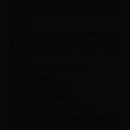
MX 記錄是 Email 能否正常收發的關鍵設定。它告訴郵件
服務：「這個網域的郵件應該送到哪裡？」，如果 MX 記
錄沒有設定或設定錯誤，企業信箱將無法收信。
5. TXT 記錄
TXT 記錄是讓外部服務驗證網域用的文字紀錄，功能很
廣，是網站與 Email 最常用的安全機制之一，是網站安
全、Email 投遞率、搜尋引擎驗證不可或缺的 DNS 設定。
用途包含：
SPF：防止垃圾郵件冒用你的網域寄信
DKIM：Email 加密簽章
DMARC：提升郵件安全與投遞率
各種 API / CDN / 第三方服務綁定
如何選對 DNS 服務？一次帶你掌握挑選指南
市面上有免費 DNS、付費 DNS 等多種方案，到底怎麼
選？其實你只要掌握「速度、安全、穩定性」三大核心指