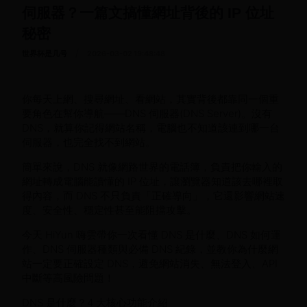
伺服器？一篇文搞懂網址背後的 IP 位址
秘密
/
世界杯是几号
2026-03-02 19:48:48
你每天上網、搜尋網址、看網站，其實背後都靠同一個重
要角色在幫你導航——DNS 伺服器(DNS Server)。沒有
DNS，就算你記得網站名稱，電腦也不知道該連到哪一台
伺服器，也完全找不到網站。
簡單來說，DNS 就像網路世界的電話簿，負責把你輸入的
網址轉成電腦能讀懂的 IP 位址，讓瀏覽器知道該去哪裡取
得內容，而 DNS 不只負責「正確導向」，它還影響網站速
度、安全性、穩定性甚至能阻擋攻擊。
今天 HiYun 嗨雲帶你一次看懂 DNS 是什麼、DNS 如何運
作、DNS 伺服器種類與必備 DNS 紀錄，並教你為什麼網
站一定要正確設定 DNS，避免網站消失、無法登入、API
中斷等高風險問題！
DNS 是什麼？4 大核心功能介紹