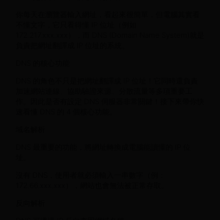
你每天在瀏覽器輸入網址，看起來很簡單，但電腦其實看
不懂文字，它只看得懂 IP 位址（例如
172.217.xxx.xxx），而 DNS (Domain Name System)就是
負責把網址翻譯成 IP 位址的系統。
DNS 的核心功能
DNS 的角色不只是把網址翻譯成 IP 位址！它同時還負責
加速網站連線、協助驗證來源、分散流量等多項重要工
作。因此是否有設定 DNS 伺服器非常關鍵！接下來帶你快
速看懂 DNS 的 4 個核心功能。
域名解析
DNS 最重要的功能，將網址轉換成電腦能讀懂的 IP 位
址。
沒有 DNS，使用者就必須輸入一串數字（例：
172.66.xxx.xxx），網站也會無法被正常存取。
反向解析