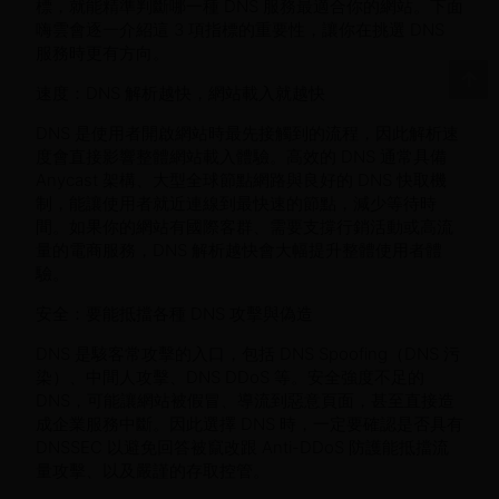
標，就能精準判斷哪一種 DNS 服務最適合你的網站。下面
嗨雲會逐一介紹這 3 項指標的重要性，讓你在挑選 DNS
服務時更有方向。
速度：DNS 解析越快，網站載入就越快
DNS 是使用者開啟網站時最先接觸到的流程，因此解析速
度會直接影響整體網站載入體驗。高效的 DNS 通常具備
Anycast 架構、大型全球節點網路與良好的 DNS 快取機
制，能讓使用者就近連線到最快速的節點，減少等待時
間。如果你的網站有國際客群、需要支撐行銷活動或高流
量的電商服務，DNS 解析越快會大幅提升整體使用者體
驗。
安全：要能抵擋各種 DNS 攻擊與偽造
DNS 是駭客常攻擊的入口，包括 DNS Spoofing（DNS 污
染）、中間人攻擊、DNS DDoS 等。安全強度不足的
DNS，可能讓網站被假冒、導流到惡意頁面，甚至直接造
成企業服務中斷。因此選擇 DNS 時，一定要確認是否具有
DNSSEC 以避免回答被竄改跟 Anti-DDoS 防護能抵擋流
量攻擊、以及嚴謹的存取控管。