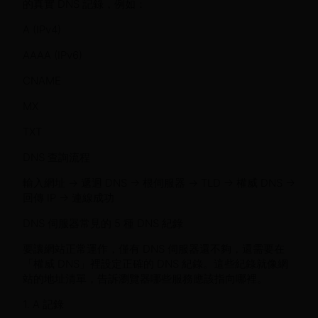
的真實 DNS 記錄，例如：
A (IPv4)
AAAA (IPv6)
CNAME
MX
TXT
DNS 查詢流程
輸入網址 → 遞迴 DNS → 根伺服器 → TLD → 權威 DNS →
回傳 IP → 連線成功
DNS 伺服器常見的 5 種 DNS 紀錄
要讓網站正常運作，僅有 DNS 伺服器還不夠，還需要在
「權威 DNS」裡設定正確的 DNS 紀錄。這些紀錄就像網
站的地址清單，告訴瀏覽器哪些服務應該指向哪裡。
1. A 記錄