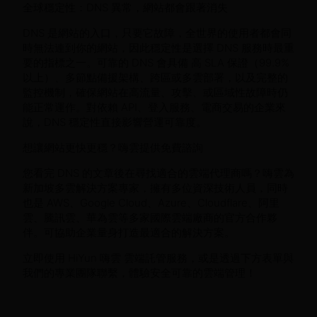
全球穩定性：DNS 異常，網站都會跟著消失
DNS 是網站的入口，只要它故障，全世界的使用者都會同
時無法連到你的網站，因此穩定性是選擇 DNS 服務時最重
要的指標之一。可靠的 DNS 會具備 高 SLA 保證（99.9%
以上）、多節點備援架構、跨區或多雲部署，以及完整的
監控機制，確保網站在高流量、攻擊、或區域性故障時仍
能正常運作。對依賴 API、登入服務、電商交易的企業來
說，DNS 穩定性直接影響營運可靠度。
想讓網站更快更穩？嗨雲提供免費諮詢
您看完 DNS 的文章後在尋找適合的雲端代理商嗎？嗨雲為
新加坡多雲解決方案專家，擁有多位資深技術人員，同時
也是 AWS、Google Cloud、Azure、Cloudflare、阿里
雲、騰訊雲、華為雲等多家國際雲端廠商的官方合作夥
伴。可協助企業量身打造最適合的解決方案。
立即使用 HiYun 嗨雲 雲端託管服務，或是透過下方表單與
我們的專業團隊聯繫，體驗安全可靠的雲端管理！