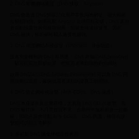
2. DNS 影響網站速度（DNS 快取、Anycast）
DNS 會透過 DNS 快取記住用戶常查詢的網址，能大幅縮
短解析時間。如果搭配 Anycast 全球節點架構，DNS 查詢
會自動找最近的伺服器回應，加速全球連線速度。因此
DNS 越快，你的網站載入速度也越快。
3. DNS 保護網站不被假冒（DNSSEC、身份驗證）
沒有安全機制的 DNS 容易遭「 DNS 欺騙(DNS Spoofing)
」駭客能竄改解析結果，把使用者導到假的釣魚網站。
啟用 DNSSEC(DNS Security Extensions) 可以為 DNS 回
應做數位簽章，確保使用者連到的是真正的網站。
4. DNS 防止網站被攻擊（Anti-DDoS、DNS 保護）
DNS 本身是常見攻擊目標，尤其是 DNS DDoS 攻擊。若
DNS 被打掛，不只是首頁不見，企業所有服務都會一起斷
線，因此企業會搭配 Anti-DDoS、 DNS 防護，確保在攻
擊期間仍能正常解析。
5. 多節點 DNS 讓全球穩定性更高