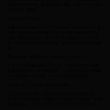
這能縮短解析時間、加快網頁載入速度，也是 DNS 查詢流
程中的第一層快取。
作業系統 DNS 快取
作業系統也會保存一份 DNS 快取紀錄。當有新的 DNS 查
詢時，系統會先檢查本地快取是否已有對應的網域資訊；
若有，就能直接回應，不需再向 ISP 或遞迴 DNS 發送查
詢。這能減少外部 DNS 的負載，並進一步提升整體連線速
度。
網站為什麼一定要用 DNS 伺服器(DNS Server)？
DNS 不只是把網址翻成 IP 的工具，它其實決定了一個網
站能不能被找到、能否順利運作。下面整理出 DNS 對網站
運作最關鍵的 5 大原因，帶你一次知道它的重要性。
1. 沒有 DNS，就沒有人能找到你的網站
DNS 最核心的任務，是讓使用者找到你的伺服器位置。只
要 DNS 設錯或失效，訪客輸入正確網址也只會看到「此網
站無法連線」「DNS_PROBE_FINISHED_NXDOMAIN」。