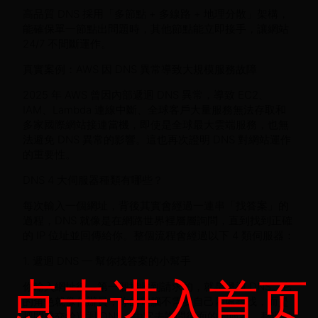
高品質 DNS 採用「多節點 + 多線路 + 地理分散」架構，
能確保單一節點出問題時，其他節點能立即接手，讓網站
24/7 不間斷運作。
真實案例：AWS 因 DNS 異常導致大規模服務故障
2025 年 AWS 曾因內部遞迴 DNS 異常，導致 EC2、
IAM、Lambda 連線中斷、全球客戶大量服務無法存取和
多家國際網站接連當機，即使是全球最大雲端服務，也無
法避免 DNS 異常的影響。這也再次證明 DNS 對網站運作
的重要性。
DNS 4 大伺服器種類有哪些？
每次輸入一個網址，背後其實會經過一連串「找答案」的
過程，DNS 就像是在網路世界裡層層詢問，直到找到正確
的 IP 位址並回傳給你。整個流程會經過以下 4 類伺服器：
1. 遞迴 DNS — 幫你找答案的小幫手
点击进入首页
你輸入網址後，第一個接收到請求的，就是遞迴 DNS。它
的角色就像代辦員，你的電腦不需要自己四處尋找，而是
把問題交給遞迴 DNS，由它去詢問後面的伺服器、整理結