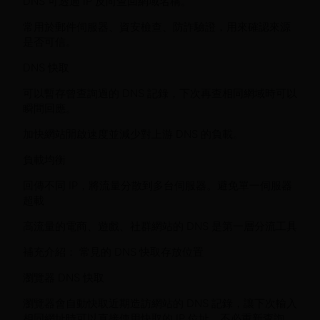
DNS 可透過 IP 反向查回網域名稱。
常用於郵件伺服器、資安檢查、防詐驗證，用來確認來源
是否可信。
DNS 快取
可以暫存曾查詢過的 DNS 記錄，下次再查相同網域時可以
瞬間回應。
加快網站開啟速度並減少對上游 DNS 的負載。
負載均衡
回傳不同 IP，將流量分散到多台伺服器。避免單一伺服器
超載
高流量的電商、遊戲、社群網站的 DNS 是第一層分流工具
補充介紹： 常見的 DNS 快取存放位置
瀏覽器 DNS 快取
瀏覽器會自動快取近期造訪網站的 DNS 記錄，讓下次輸入
相同網址時可以直接使用快取的 IP 位址，不必重新查詢。